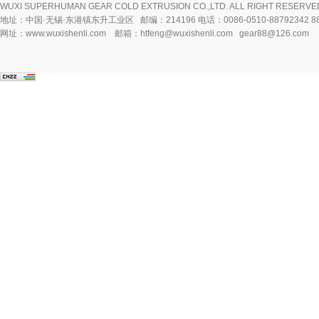
WUXI SUPERHUMAN GEAR COLD EXTRUSION CO.,LTD. ALL RIGHT RESERVE
地址：中国·无锡·东港镇东升工业区 邮编：214196 电话：0086-0510-88792342 8879
网址：www.wuxishenli.com 邮箱：htfeng@wuxishenli.com gear88@126.com