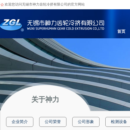
欢迎您访问无锡市神力齿轮冷挤有限公司的官方网站
首页
关于神力
企业简介
公司荣誉
公司形象
检测设备