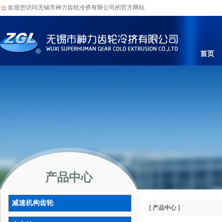
欢迎您访问无锡市神力齿轮冷挤有限公司的官方网站
首页
产品中心
减速机构齿轮
[ 产品中心 ]