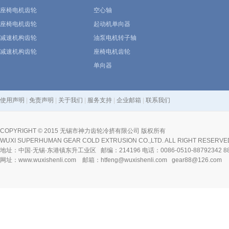
座椅电机齿轮
空心轴
座椅电机齿轮
起动机单向器
减速机构齿轮
油泵电机转子轴
减速机构齿轮
座椅电机齿轮
单向器
使用声明
|
免责声明
|
关于我们
|
服务支持
|
企业邮箱
|
联系我们
COPYRIGHT © 2015 无锡市神力齿轮冷挤有限公司 版权所有
WUXI SUPERHUMAN GEAR COLD EXTRUSION CO.,LTD. ALL RIGHT RESERVE
地址：中国·无锡·东港镇东升工业区 邮编：214196 电话：0086-0510-88792342 8879
网址：www.wuxishenli.com 邮箱：htfeng@wuxishenli.com gear88@126.com