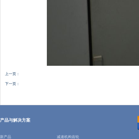
上一页：
下一页：
产品与解决方案
新产品
减速机构齿轮