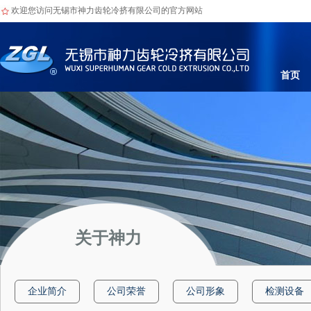
欢迎您访问无锡市神力齿轮冷挤有限公司的官方网站
首页
关于神力
企业简介
公司荣誉
公司形象
检测设备